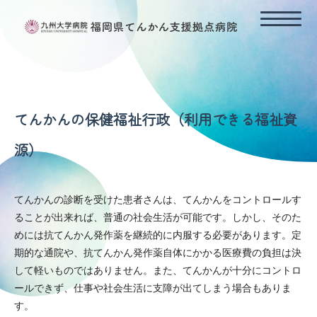
HOME
てんかん支援拠点病院の理念
てんかんの診断と治療
てんかんの保健福祉行政（利用できる福祉資
長時間ビデオ脳波モニタリング
源）
てんかんの外科治療
てんかんの保健福祉行政（利用できる福祉資源）
てんかんの診断を受けた患者さんは、てんかんをコントロールす
各診療科連携と地域連携（外来予約）
ることが出来れば、普通の社会生活が可能です。しかし、そのた
相談窓口（てんかん診療支援コーディネーター）
めには抗てんかん発作薬を継続的に内服する必要があります。定
期的な通院や、抗てんかん発作薬自体にかかる医療費の負担は決
お知らせ
して軽いものではありません。また、てんかんが十分にコントロ
ールできず、仕事や社会生活に支障が出てしまう場合もありま
す。