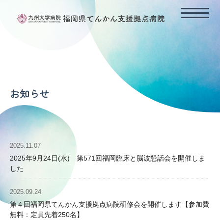
HOME
てんかん支援拠点病院の理念
てんかんの診断と治療
お知らせ
長時間ビデオ脳波モニタリング
てんかんの外科治療
てんかんの保健福祉行政（利用できる福祉資源）
各診療科連携と地域連携（外来予約）
2025.11.07
2025年9月24日(水) 第571回福岡臨床と脳波懇話会を開催しま
相談窓口（てんかん診療支援コーディネーター）
した
お知らせ
2025.09.24
第４回福岡県てんかん支援拠点病院研修会を開催します【参加費
無料：定員先着250名】